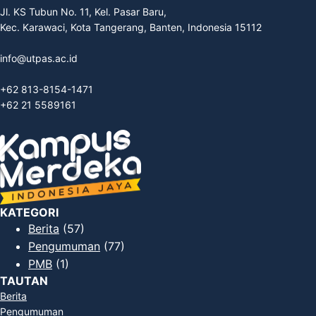
Jl. KS Tubun No. 11, Kel. Pasar Baru,
Kec. Karawaci, Kota Tangerang, Banten, Indonesia 15112
info@utpas.ac.id
+62 813-8154-1471
+62 21 5589161
KATEGORI
Berita
(57)
Pengumuman
(77)
PMB
(1)
TAUTAN
Berita
Pengumuman