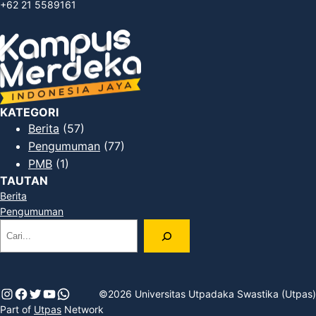
+62 21 5589161
KATEGORI
Berita
(57)
Pengumuman
(77)
PMB
(1)
TAUTAN
Berita
Pengumuman
C
a
r
i
Instagram
Facebook
Twitter
YouTube
WhatsApp
©2026 Universitas Utpadaka Swastika (Utpas)
Part of
Utpas
Network